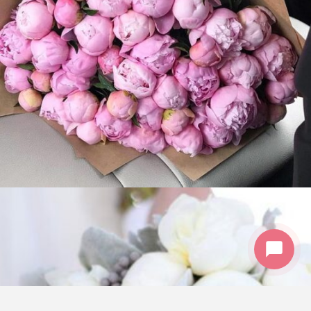
WhatsApp
+79154584761
Telegram
@mospionbot
Мессенджер Макс
+79154584761
Написать в чат