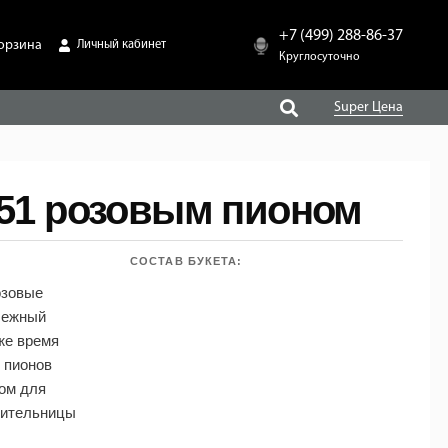
+7 (499) 288-86-37
орзина
Личный кабинет
Круглосуточно
Super Цена
 51 розовым пионом
СОСТАВ БУКЕТА:
озовые
Нежный
оже время
 пионов
ом для
нительницы