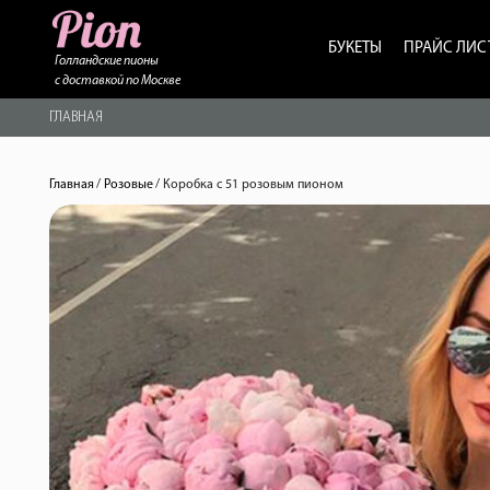
БУКЕТЫ
ПРАЙС ЛИС
Голландские пионы
с доставкой по Москве
ГЛАВНАЯ
Главная
/
Розовые
/
Коробка с 51 розовым пионом