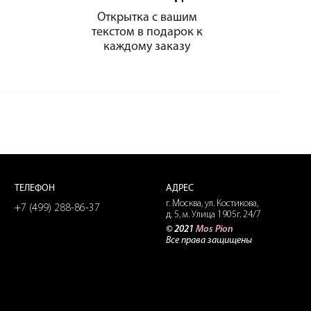
Открытка с вашим
текстом в подарок к
каждому заказу
Позвонить
+74992888637
WhatsApp
+79154584761
ТЕЛЕФОН
АДРЕС
г. Москва, ул. Костикова,
+7 (499) 288-86-37
д. 5, м. Улица 1905г. 24/7
Telegram
© 2021
Mos Pion
@mospionbot
Все права защищены
Мессенджер Макс
+79154584761