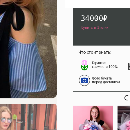
34000
₽
Купить в 1 клик
Что стоит знать:
Гарантия
свежести 100%
Фото букета
перед доставкой
С