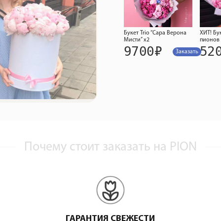
Букет Trio “Сара Верона
ХИТ! Бу
Мисти” х2
пионов
9700
₽
52
Заказать
Почему стоит заказать на PION
ГАРАНТИЯ СВЕЖЕСТИ