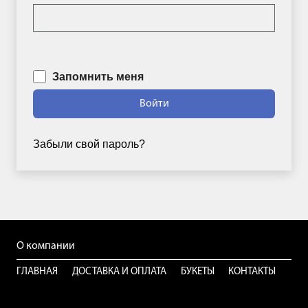
Запомнить меня
Войти
Позвонить
+74992888637
Забыли свой пароль?
WhatsApp
+79154584761
Telegram
@mospionbot
О компании
Мессенджер Макс
ГЛАВНАЯ
ДОСТАВКА И ОПЛАТА
БУКЕТЫ
КОНТАКТЫ
+79154584761